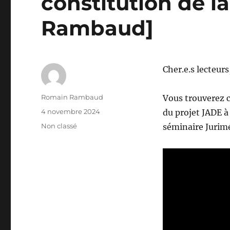
constitution de l
Rambaud]
Cher.e.s lecteurs
Auteur
Romain Rambaud
Vous trouverez c
Publié
4 novembre 2024
du projet JADE à
le
Catégories
Non classé
séminaire Jurimé