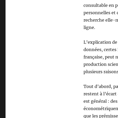
consultable en p
personnelles et 
recherche elle-m
ligne.
L’explication de 
données, certes i
française, peut n
production scien
plusieurs raisons
Tout d’abord, pa
restent à l’écar
est général : d
économétriqueme
que les prémisses