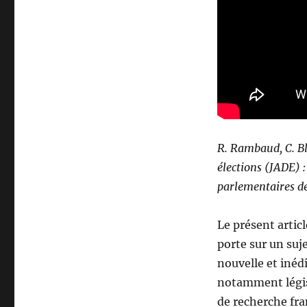
R. Rambaud, C. Bl
élections (JADE) 
parlementaires de
Le présent artic
porte sur un suj
nouvelle et inéd
notamment législ
de recherche fr