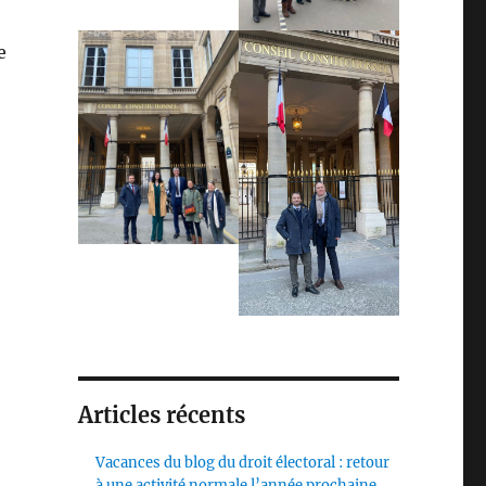
e
Articles récents
Vacances du blog du droit électoral : retour
à une activité normale l’année prochaine,