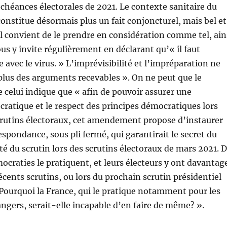
chéances électorales de 2021. Le contexte sanitaire du
onstitue désormais plus un fait conjoncturel, mais bel et
 Il convient de le prendre en considération comme tel, ain
ous y invite régulièrement en déclarant qu’« il faut
 avec le virus. » L’imprévisibilité et l’impréparation ne
lus des arguments recevables ». On ne peut que le
e celui indique que « afin de pouvoir assurer une
ratique et le respect des principes démocratiques lors
crutins électoraux, cet amendement propose d’instaurer
espondance, sous pli fermé, qui garantirait le secret du
ité du scrutin lors des scrutins électoraux de mars 2021. 
raties le pratiquent, et leurs électeurs y ont davantag
écents scrutins, ou lors du prochain scrutin présidentiel
Pourquoi la France, qui le pratique notamment pour les
rangers, serait-elle incapable d’en faire de même? ».