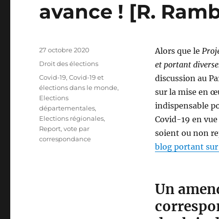
avance ! [R. Ram
Publié
27 octobre 2020
Alors que le
Proj
le
Catégories
Droit des élections
et portant diverse
Étiquettes
Covid-19
,
Covid-19 et
discussion au Pa
élections dans le monde
,
sur la mise en œ
Elections
indispensable po
départementales
,
Elections régionales
,
Covid-19 en vue 
Report
,
vote par
soient ou non re
correspondance
blog portant sur
Un amend
correspo