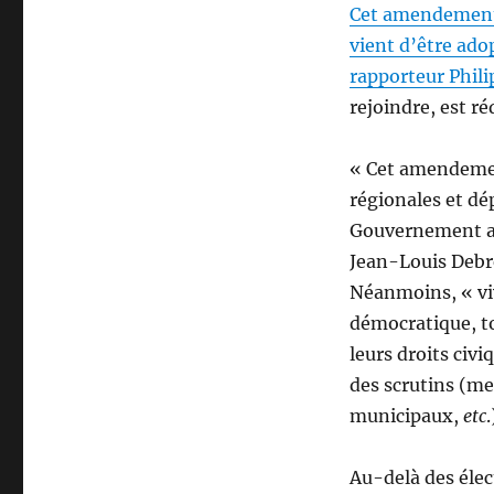
Cet amendement a
vient d’être ado
rapporteur Phili
rejoindre, est réd
« Cet amendement
régionales et dé
Gouvernement a 
Jean-Louis Debré
Néanmoins, « viv
démocratique, t
leurs droits civi
des scrutins (me
municipaux,
etc
.
Au-delà des élec