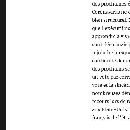
des prochaines é
Coronavirus ne c
bien structurel.
que l’exécutif n
apprendre à vivre
sont désormais p
rejoindre lorsqu
continuité démoc
des prochains s
un vote par corr
vote et la sincér
nombreuses démoc
recours lors de r
aux Etats-Unis. 
français de l’ét