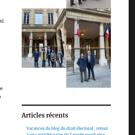
si
De
e
Articles récents
Vacances du blog du droit électoral : retour
à une activité normale l’année prochaine,