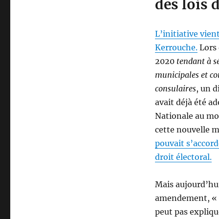
des lois 
L’initiative vien
Kerrouche.
Lors 
2020
tendant à sé
municipales et co
consulaires
, un d
avait déjà été ad
Nationale au mot
cette nouvelle m
pouvait s’accord
droit électoral.
Mais aujourd’hu
amendement, « Ce
peut pas expliqu