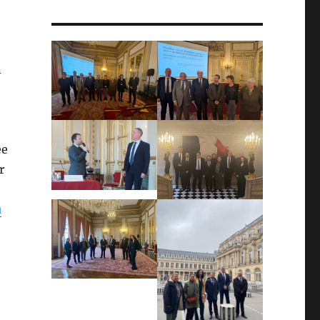
n
ée
r
u