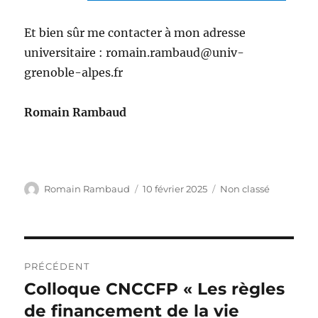
Et bien sûr me contacter à mon adresse
universitaire : romain.rambaud@univ-
grenoble-alpes.fr
Romain Rambaud
Auteur
Publié
Catégories
Romain Rambaud
10 février 2025
Non classé
le
Navigation
PRÉCÉDENT
de
Colloque CNCCFP « Les règles
Publication
précédente :
de financement de la vie
l’article