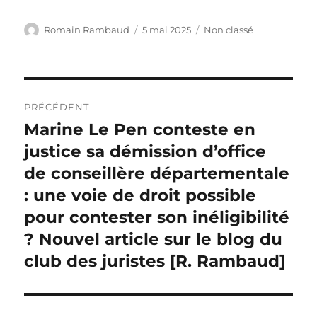
Auteur
Publié
Catégories
Romain Rambaud
5 mai 2025
Non classé
le
Navigation
PRÉCÉDENT
de
Marine Le Pen conteste en
Publication
précédente :
justice sa démission d’office
l’article
de conseillère départementale
: une voie de droit possible
pour contester son inéligibilité
? Nouvel article sur le blog du
club des juristes [R. Rambaud]