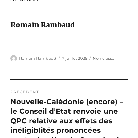
Romain Rambaud
Auteur
Publié
Catégories
Romain Rambaud
7 juillet 2025
Non classé
le
Navigation
PRÉCÉDENT
de
Nouvelle-Calédonie (encore) –
Publication
précédente :
le Conseil d’Etat renvoie une
l’article
QPC relative aux effets des
inéligiblités prononcées