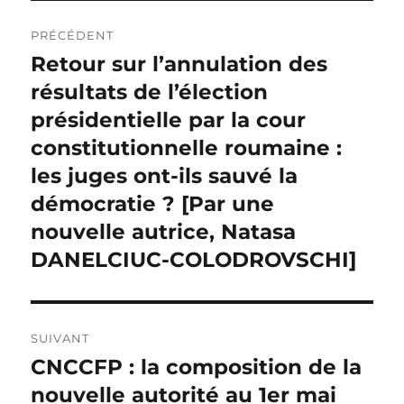
Navigation
PRÉCÉDENT
de
Retour sur l’annulation des
Publication
précédente :
résultats de l’élection
l’article
présidentielle par la cour
constitutionnelle roumaine :
les juges ont-ils sauvé la
démocratie ? [Par une
nouvelle autrice, Natasa
DANELCIUC-COLODROVSCHI]
SUIVANT
CNCCFP : la composition de la
Publication
suivante :
nouvelle autorité au 1er mai