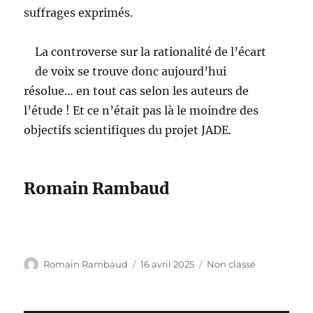
suffrages exprimés.
La controverse sur la rationalité de l’écart
de voix se trouve donc aujourd’hui
résolue… en tout cas selon les auteurs de
l’étude ! Et ce n’était pas là le moindre des
objectifs scientifiques du projet JADE.
Romain Rambaud
Auteur
Publié
Catégories
Romain Rambaud
16 avril 2025
Non classé
le