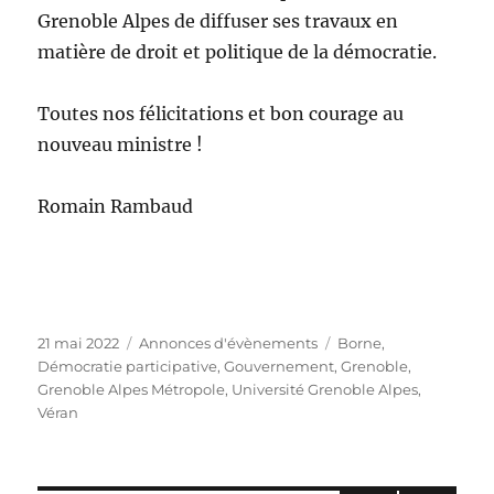
Grenoble Alpes de diffuser ses travaux en
matière de droit et politique de la démocratie.
Toutes nos félicitations et bon courage au
nouveau ministre !
Romain Rambaud
Publié
Catégories
Étiquettes
21 mai 2022
Annonces d'évènements
Borne
,
le
Démocratie participative
,
Gouvernement
,
Grenoble
,
Grenoble Alpes Métropole
,
Université Grenoble Alpes
,
Véran