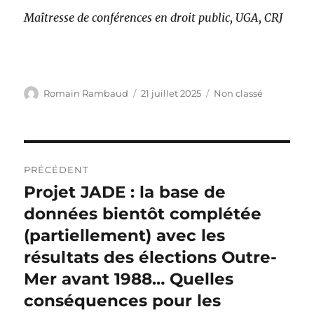
Maîtresse de conférences en droit public, UGA, CRJ
Auteur
Publié
Catégories
Romain Rambaud
21 juillet 2025
Non classé
le
Navigation
PRÉCÉDENT
de
Projet JADE : la base de
Publication
précédente :
données bientôt complétée
l’article
(partiellement) avec les
résultats des élections Outre-
Mer avant 1988… Quelles
conséquences pour les