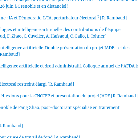
t 26 juin à Grenoble et en distanciel !
e : IA et Démocratie. L’IA, perturbateur électoral ? [R. Rambaud]
ies et intelligence artificielle : les contributions de l’équipe
 F. Zhao, C. Cuvelier, A. Hafsaoui, C. Gallo, L. Iohner]
intelligence artificielle. Double présentation du projet JADE… et des
R. Rambaud]
lligence artificielle et droit administratif. Colloque annuel de l’AFDA l
électoral restreint élargi [R. Rambaud]
l ? Réflexions pour la CNCCFP et présentation du projet JADE [R. Rambaud]
Grenoble de Fang Zhao, post-doctorant spécialisé en traitement
 [R. Rambaud]
 pour cause de travail de fond [R. Rambaud]