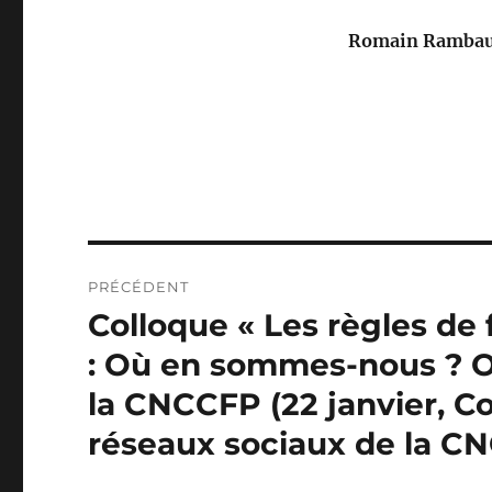
Romain Ramba
Navigation
PRÉCÉDENT
de
Colloque « Les règles de 
Publication
précédente :
l’article
: Où en sommes-nous ? Où
la CNCCFP (22 janvier, Co
réseaux sociaux de la C