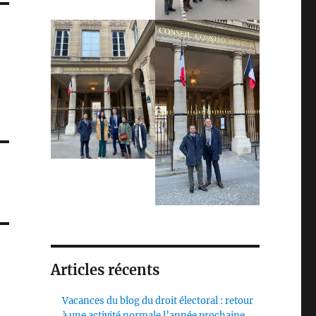
Articles récents
Vacances du blog du droit électoral : retour
à une activité normale l’année prochaine,