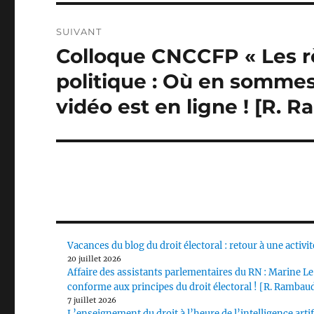
SUIVANT
Colloque CNCCFP « Les rè
Publication
suivante :
politique : Où en sommes-
vidéo est en ligne ! [R. 
Vacances du blog du droit électoral : retour à une acti
20 juillet 2026
Affaire des assistants parlementaires du RN : Marine Le 
conforme aux principes du droit électoral ! [R. Rambau
7 juillet 2026
L’enseignement du droit à l’heure de l’intelligence art