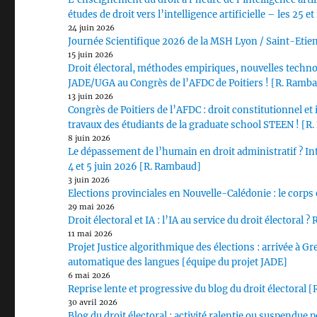
études de droit vers l’intelligence artificielle – les 25 e
24 juin 2026
Journée Scientifique 2026 de la MSH Lyon / Saint-Etienn
15 juin 2026
Droit électoral, méthodes empiriques, nouvelles technolog
JADE/UGA au Congrès de l’AFDC de Poitiers ! [R. Rambaud,
13 juin 2026
Congrès de Poitiers de l’AFDC : droit constitutionnel et 
travaux des étudiants de la graduate school STEEN ! [
8 juin 2026
Le dépassement de l’humain en droit administratif ? Inte
4 et 5 juin 2026 [R. Rambaud]
3 juin 2026
Elections provinciales en Nouvelle-Calédonie : le corps 
29 mai 2026
Droit électoral et IA : l’IA au service du droit électora
11 mai 2026
Projet Justice algorithmique des élections : arrivée à 
automatique des langues [équipe du projet JADE]
6 mai 2026
Reprise lente et progressive du blog du droit électoral
30 avril 2026
Blog du droit électoral : activité ralentie ou suspendue