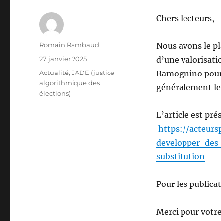
Chers lecteurs,
Auteur
Romain Rambaud
Nous avons le pla
Publié
27 janvier 2025
d’une valorisati
le
Catégories
Actualité
,
JADE (justice
Ramognino pour c
algorithmique des
généralement les
élections)
L’article est pr
https://acteurs
developper-des
substitution
Pour les publica
Merci pour votre