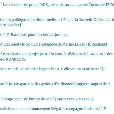
isé ? Les résultats du projet JADE présentés au colloque de Toulon de l’U
sation politique et institutionnelle de l’État de la Nouvelle‑Calédonie : l
aire Cuvelier]
es ? [R. Rambaud, pour Le club des juristes]
il d’Etat rejette le recours stratégique de Marine Le Pen [R. Rambaud]
sé ? Participation du projet JADE à la journée d’études de l’UMR DICE des
u projet ANR JADE]
tions municipales : cette hypothèse a-t-elle vraiment un sens ? [R.
latif à la transparence des actions d’influence étrangère, auprès de la
de l’escape game du bureau de vote ! [Masters DCAP et GOT]
alfaiteurs… sans financement illégal de campagne électorale ? [R.