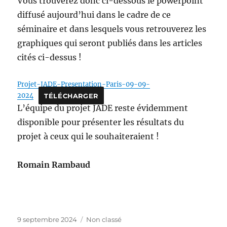
Vous trouverez donc ci-dessous le powerpoint
diffusé aujourd’hui dans le cadre de ce
séminaire et dans lesquels vous retrouverez les
graphiques qui seront publiés dans les articles
cités ci-dessus !
Projet-JADE-Presentation-Paris-09-09-
2024
TÉLÉCHARGER
L’équipe du projet JADE reste évidemment
disponible pour présenter les résultats du
projet à ceux qui le souhaiteraient !
Romain Rambaud
Publié
Catégories
9 septembre 2024
Non classé