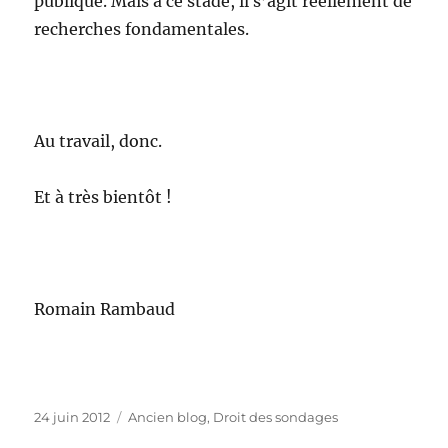
publique. Mais à ce stade, il s’agit réellement de
recherches fondamentales.
Au travail, donc.
Et à très bientôt !
Romain Rambaud
Publié
Catégories
24 juin 2012
Ancien blog
,
Droit des sondages
le