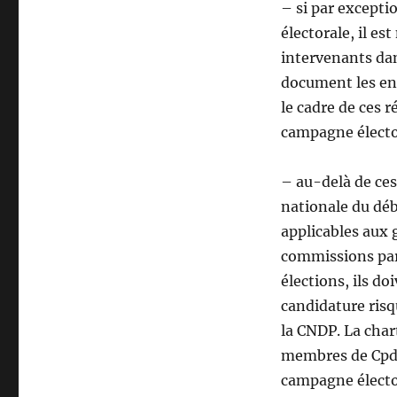
– si par excepti
électorale, il es
intervenants dan
document les en
le cadre de ces r
campagne électo
– au-delà de ces
nationale du déb
applicables aux 
commissions part
élections, ils do
candidature risq
la CNDP. La char
membres de Cpdp
campagne élector