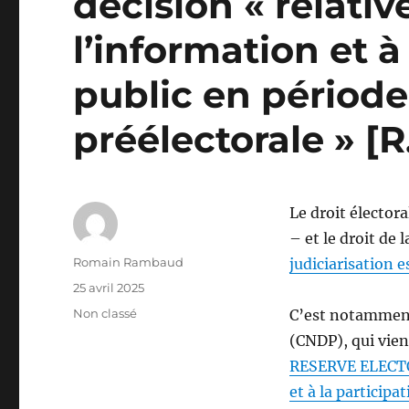
décision « relativ
l’information et à
public en période
préélectorale » [
Le droit électora
– et le droit de 
Auteur
Romain Rambaud
judiciarisation e
Publié
25 avril 2025
le
Catégories
Non classé
C’est notamment
(CNDP), qui vien
RESERVE ELECTOR
et à la participa