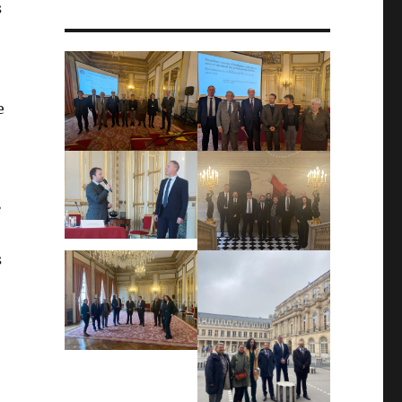
s
e
e
s