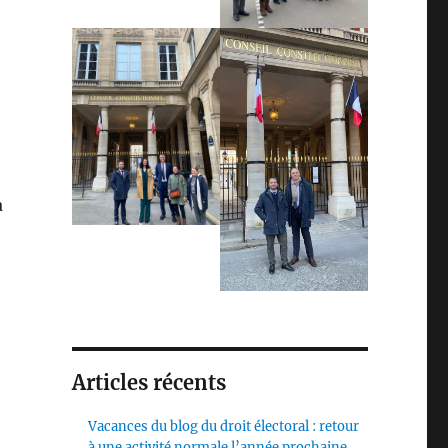
a
Articles récents
Vacances du blog du droit électoral : retour
à une activité normale l’année prochaine,