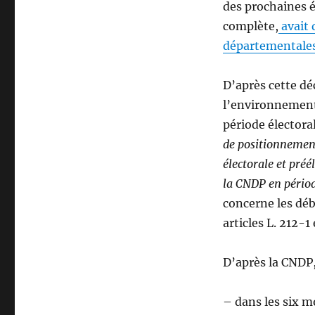
des prochaines 
complète,
avait 
départementales 
D’après cette déc
l’environnement 
période électora
de positionnement
électorale et préé
la CNDP en période
concerne les déb
articles L. 212-
D’après la CNDP
– dans les six 