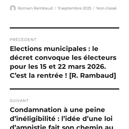
Auteur
Publié
Catégories
Romain Rambaud
9 septembre 2025
Non classé
le
Navigation
PRÉCÉDENT
de
Elections municipales : le
Publication
précédente :
décret convoque les électeurs
l’article
pour les 15 et 22 mars 2026.
C’est la rentrée ! [R. Rambaud]
SUIVANT
Condamnation à une peine
Publication
suivante :
d’inéligibilité : l’idée d’une loi
d’amnistie fait son chemin au