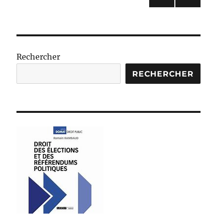
PAG
des
E
SUIV
publications
ANT
E
Rechercher
RECHERCHER