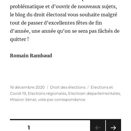
problématique et d’ouvrir de nouveaux sujets,
le blog du droit électoral vous souhaite malgré
tout de passer d’excellentes fêtes de fin
d’année, une année qu’on se sera pas fâchés de
quitter !
Romain Rambaud
Publié
Catégories
Étiquettes
16 décembre 2020
Droit des élections
Elections et
le
Covid-19
,
Elections régionales
,
Electiosn départementales
,
Mission Sénat
,
vote par correspondance
Pagination
PAGE
1