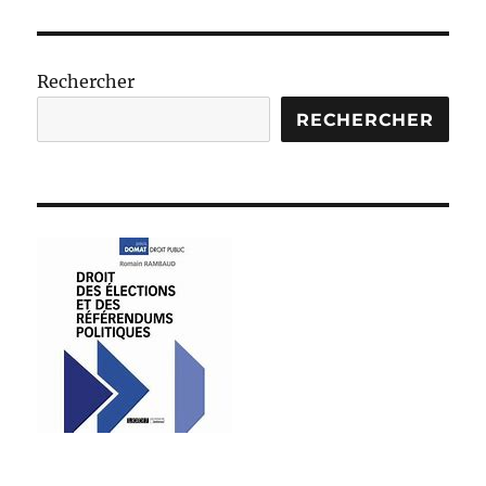
E
SUIV
publications
ANT
E
Rechercher
RECHERCHER