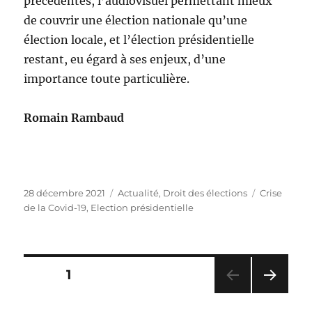
précédentes, l’audiovisuel permettant mieux
de couvrir une élection nationale qu’une
élection locale, et l’élection présidentielle
restant, eu égard à ses enjeux, d’une
importance toute particulière.
Romain Rambaud
Publié
Catégories
Étiquettes
28 décembre 2021
Actualité
,
Droit des élections
Crise
le
de la Covid-19
,
Election présidentielle
Pagination
PAGE
1
PAG
des