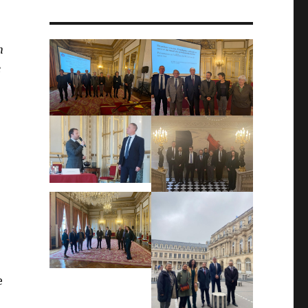
n
e
e