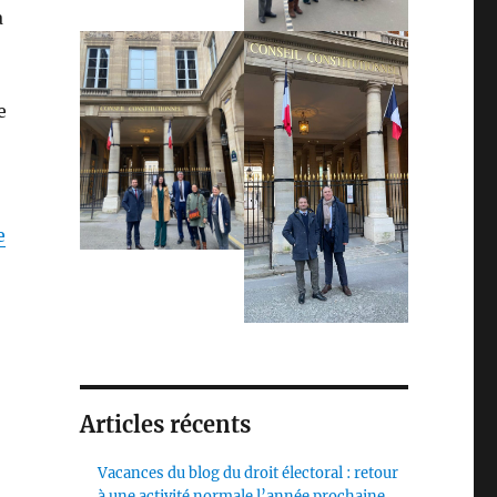
a
e
e
Articles récents
Vacances du blog du droit électoral : retour
à une activité normale l’année prochaine,