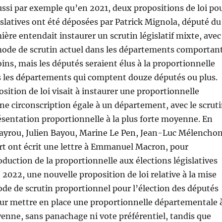
ussi par exemple qu’en 2021, deux propositions de loi po
gislatives ont été déposées par Patrick Mignola, député du
ère entendait instaurer un scrutin législatif mixte, avec
mode de scrutin actuel dans les départements comportan
ins, mais les députés seraient élus à la proportionnelle
s les départements qui comptent douze députés ou plus.
sition de loi visait à instaurer une proportionnelle
une circonscription égale à un département, avec le scrut
présentation proportionnelle à la plus forte moyenne. En
Bayrou, Julien Bayou, Marine Le Pen, Jean-Luc Mélenchon
rt ont écrit une lettre à Emmanuel Macron, pour
duction de la proportionnelle aux élections législatives
 2022, une nouvelle proposition de loi relative à la mise
de de scrutin proportionnel pour l’élection des députés
our mettre en place une proportionnelle départementale 
yenne, sans panachage ni vote préférentiel, tandis que