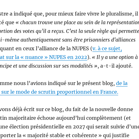
re a indiqué que, pour mieux faire vivre le pluralisme, il
ité que
« chacun trouve une place au sein de la représentatio
rtion des votes qu’il a reçus. C’est la seule règle qui permett
ui-même authentiquement sans être prisonniers d’alliances
tiquant en ceux l’alliance de la NUPES (
v. à ce sujet,
ébat sur la « nuance » NUPES en 2022
).
« Il y a une option à
incipe et une discussion sur ses modalités »
, a-t-il ajouté.
comme nous l’avions indiqué sur le présent blog,
de la
 sur le mode de scrutin proportionnel en France.
ns déjà écrit sur ce blog, du fait de la nouvelle donne
rutin majoritaire échoue aujourd’hui complètement (et
une élection présidentielle en 2027 qui serait suivie d’un
porter la « majorité stable et cohérente » qui justifie