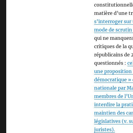
constitutionnell
matière d’une tr
s’interroger sur
mode de scrutin 
qui ne manquera
critiques de la 
républicains de 
questionnés :
ce
une proposition d
démocratique » q
nationale par Ma
membres de l’Uni
interdire la pra
maintien des can
législatives (v. 
juristes).