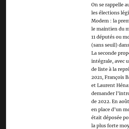
On se rappelle a
les élections lé
Modem : la premi
le maintien du 
11 députés ou mo
(sans seuil) dan
La seconde propo
intégrale, avec 
de liste à la re
2021, François 
et Laurent Héna
demander l’intro
de 2022. En août
en place d’un mo
était déposée p
la plus forte mo