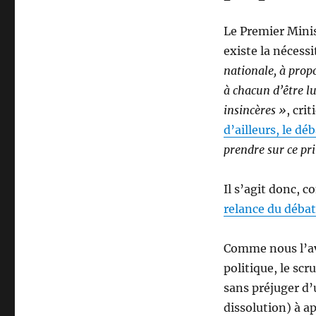
Le Premier Minist
existe la nécess
nationale, à propo
à chacun d’être l
insincères »
, cri
d’ailleurs, le d
prendre sur ce pr
Il s’agit donc, 
relance du débat
Comme nous l’avo
politique, le sc
sans préjuger d’
dissolution) à ap