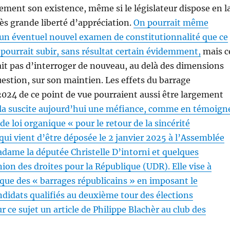
ement son existence, même si le législateur dispose en l
ès grande liberté d’appréciation.
On pourrait même
 un éventuel nouvel examen de constitutionnalité que ce
pourrait subir, sans résultat certain évidemment,
mais c
it pas d’interroger de nouveau, au delà des dimensions
question, sur son maintien. Les effets du barrage
2024 de ce point de vue pourraient aussi être largement
la suscite aujourd’hui une méfiance, comme en témoign
e loi organique « pour le retour de la sincérité
ui vient d’être déposée le 2 janvier 2025 à l’Assemblée
dame la députée Christelle D’intorni et quelques
on des droites pour la République (UDR). Elle vise à
tique des « barrages républicains » en imposant le
didats qualifiés au deuxième tour des élections
sur ce sujet un article de Philippe Blachèr au club des