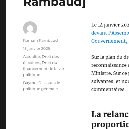
Rambaud]
Le 14 janvier 20
devant l’Assemb
Auteur
Romain Rambaud
Gouvernement, s
Publié
15 janvier 2025
le
Catégories
Actualité
,
Droit des
Sur le plan du dr
élections
,
Droit du
reconnaissance d
financement de la vie
Ministre. Sur ce
politique
suivantes, et no
Étiquettes
Bayrou
,
Discours de
politique générale
commentaires.
La relanc
proporti