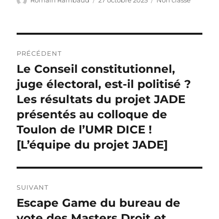
Romain Rambaud
27 octobre 2025
Non classé
le
Navigation
PRÉCÉDENT
de
Le Conseil constitutionnel,
Publication
précédente :
juge électoral, est-il politisé ?
l’article
Les résultats du projet JADE
présentés au colloque de
Toulon de l’UMR DICE !
[L’équipe du projet JADE]
SUIVANT
Escape Game du bureau de
Publication
suivante :
vote des Masters Droit et