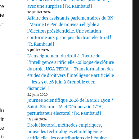
ce
avec une surprise ! [R. Rambaud]
20 juillet 2026
ie
Affaire des assistants parlementaires du RN
n-
: Marine Le Pen de nouveau éligible à
l’élection présidentielle. Une solution
conforme aux principes du droit électoral !
[R. Rambaud]
7 juillet 2026
L’enseignement du droit à l’heure de
l’intelligence artificielle. Colloque de clôture
du projet UGA TEDIA – Transformation des
études de droit vers l’intelligence artificielle
– les 25 et 26 juin à Grenoble et en
distanciel !
24 juin 2026
Journée Scientifique 2026 de la MSH Lyon /
Saint-Etienne : IA et Démocratie. L’IA,
du
perturbateur électoral ? [R. Rambaud]
it
15 juin 2026
Droit électoral, méthodes empiriques,
ce
nouvelles technologies et intelligence
 6
artificielle : les contributions de l’équipe