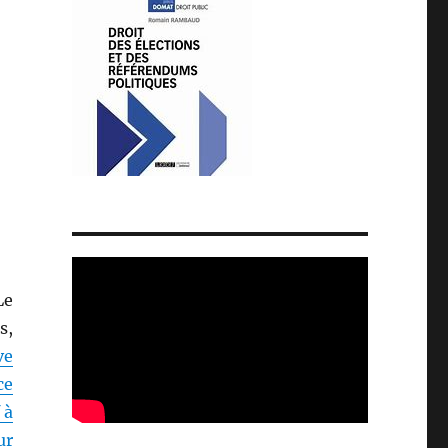
Le
s,
ve
ce
 à
ur