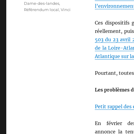
Dame-des-landes
,
l’environnemen
Référendum local
,
Vinci
Ces dispositifs
réellement, pui
503 du 23 avril 
de la Loire-Atla
Atlantique sur
Pourtant, toutes 
Les problèmes de
Petit rappel des
En février de
annonce la ten