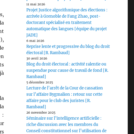
11 mai 2026
Projet Justice algorithmique des élections :
s,
arrivée à Grenoble de Fang Zhao, post-
la
doctorant spécialisé en traitement
automatique des langues [équipe du projet
nt
JADE]
),
6 mai 2026
Reprise lente et progressive du blog du droit
de
électoral [R. Rambaud]
en
30 avril 2026
ts
Blog du droit électoral : activité ralentie ou
suspendue pour cause de travail de fond [R.
jà
Rambaud]
5 décembre 2025
Lecture de l’arrêt de la Cour de cassation
sur l’affaire Bygmalion : retour sur cette
la
affaire pour le club des juristes [R.
la
Rambaud]
26 novembre 2025
 :
Séminaire sur l’intelligence artificielle :
ur
riche discussion avec les membres du
Conseil constitutionnel sur l’utilisation de
rs