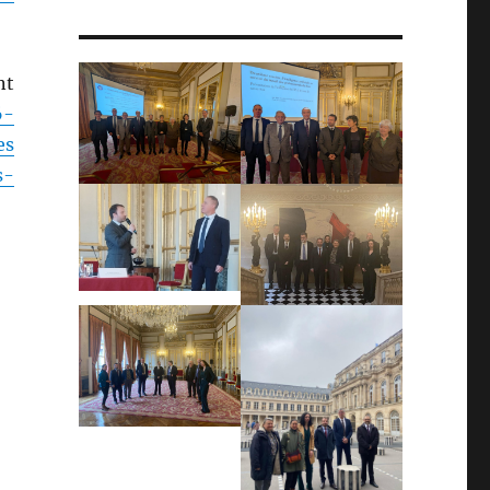
nt
6-
es
s-