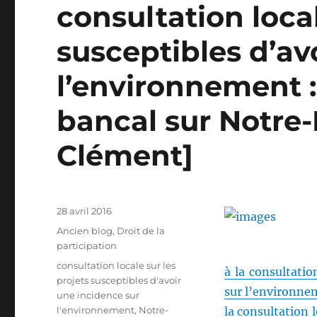
consultation local
susceptibles d’av
l’environnement 
bancal sur Notre
Clément]
Publié
28 avril 2016
le
Catégories
Ancien blog
,
Droit de la
participation
Étiquettes
consultation locale sur les
à la consultatio
projets susceptibles d'avoir
sur l’environne
une incidence sur
l'environnement
,
Notre-
la consultation l