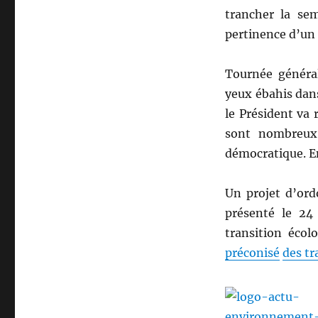
trancher la sem
pertinence d’un
Tournée général
yeux ébahis dan
le Président va r
sont nombreux 
démocratique. En
Un projet d’ord
présenté le 24
transition écol
préconisé
des t