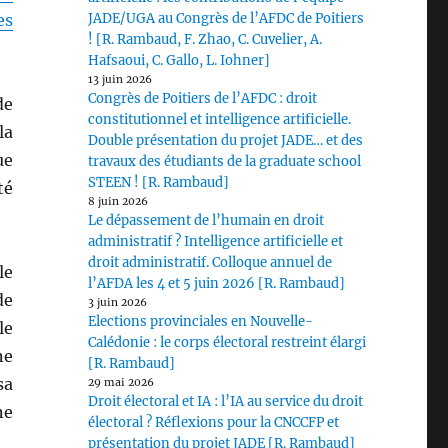
es
JADE/UGA au Congrès de l’AFDC de Poitiers
! [R. Rambaud, F. Zhao, C. Cuvelier, A.
Hafsaoui, C. Gallo, L. Iohner]
13 juin 2026
Congrès de Poitiers de l’AFDC : droit
de
constitutionnel et intelligence artificielle.
la
Double présentation du projet JADE… et des
ue
travaux des étudiants de la graduate school
STEEN ! [R. Rambaud]
té
8 juin 2026
Le dépassement de l’humain en droit
administratif ? Intelligence artificielle et
droit administratif. Colloque annuel de
le
l’AFDA les 4 et 5 juin 2026 [R. Rambaud]
de
3 juin 2026
Elections provinciales en Nouvelle-
le
Calédonie : le corps électoral restreint élargi
ne
[R. Rambaud]
sa
29 mai 2026
Droit électoral et IA : l’IA au service du droit
ne
électoral ? Réflexions pour la CNCCFP et
présentation du projet JADE [R. Rambaud]