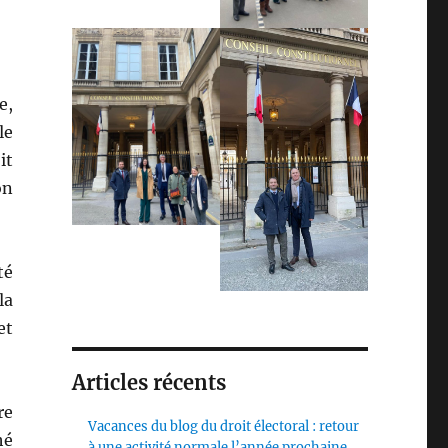
e,
le
it
on
té
la
et
Articles récents
re
Vacances du blog du droit électoral : retour
hé
à une activité normale l’année prochaine,