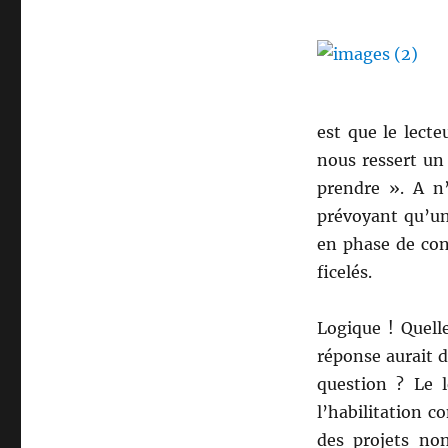
est que le lecte
nous ressert un 
prendre ». A n’
prévoyant qu’un
en phase de con
ficelés.
Logique ! Quelle
réponse aurait 
question ? Le l
l’habilitation c
des projets non