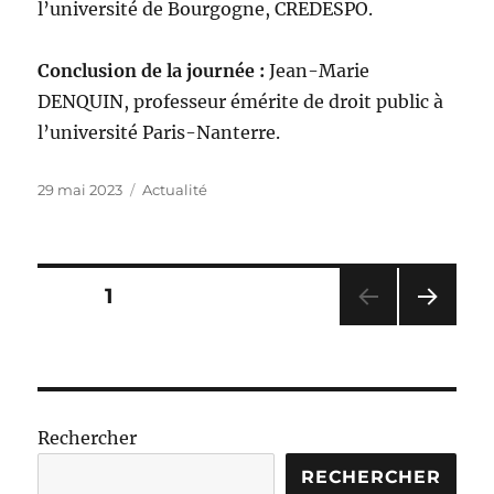
l’université de Bourgogne, CREDESPO.
Conclusion de la journée :
Jean-Marie
DENQUIN, professeur émérite de droit public à
l’université Paris-Nanterre.
Publié
Catégories
29 mai 2023
Actualité
le
Pagination
PAGE
1
PAG
des
E
SUIV
publications
ANT
E
Rechercher
RECHERCHER