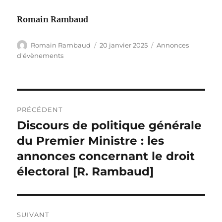
Romain Rambaud
Auteur
Publié
Catégories
Romain Rambaud
20 janvier 2025
Annonces
le
d'évènements
Navigation
PRÉCÉDENT
de
Discours de politique générale
Publication
précédente :
du Premier Ministre : les
l’article
annonces concernant le droit
électoral [R. Rambaud]
SUIVANT