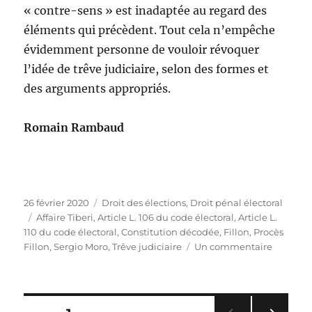
« contre-sens » est inadaptée au regard des
éléments qui précèdent. Tout cela n’empêche
évidemment personne de vouloir révoquer
l’idée de trêve judiciaire, selon des formes et
des arguments appropriés.
Romain Rambaud
Publié
Catégories
26 février 2020
Droit des élections
,
Droit pénal électoral
le
Étiquettes
Affaire Tiberi
,
Article L. 106 du code électoral
,
Article L.
110 du code électoral
,
Constitution décodée
,
Fillon
,
Procès
sur
Fillon
,
Sergio Moro
,
Trêve judiciaire
Un commentaire
Trêve
judiciair
:
trêve