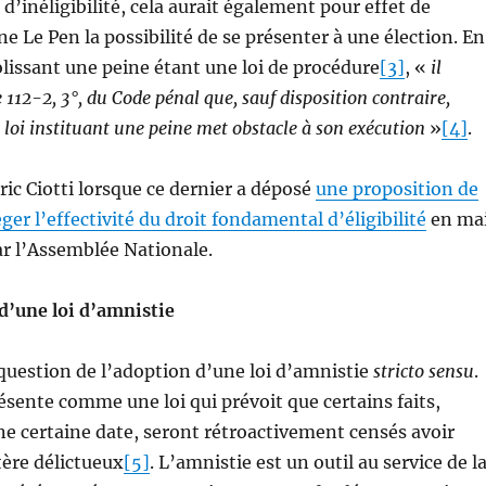
’inéligibilité, cela aurait également pour effet de
e Le Pen la possibilité de se présenter à une élection. En
bolissant une peine étant une loi de procédure
[3]
, «
il
le 112-2, 3°, du Code pénal que, sauf disposition contraire,
 loi instituant une peine met obstacle à son exécution
»
[4]
.
Eric Ciotti lorsque ce dernier a déposé
une proposition de
éger l’effectivité du droit fondamental d’éligibilité
en ma
ar l’Assemblée Nationale.
 d’une loi d’amnistie
 question de l’adoption d’une loi d’amnistie
stricto sensu
.
ésente comme une loi qui prévoit que certains faits,
e certaine date, seront rétroactivement censés avoir
tère délictueux
[5]
. L’amnistie est un outil au service de l