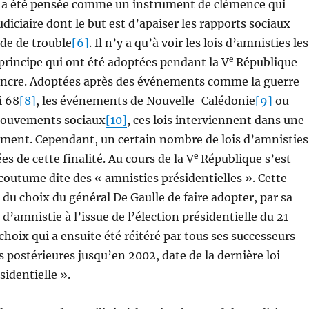
le a été pensée comme un instrument de clémence qui
udiciaire dont le but est d’apaiser les rapports sociaux
ode de trouble
[6]
. Il n’y a qu’à voir les lois d’amnisties les
e
e principe qui ont été adoptées pendant la V
République
incre. Adoptées après des événements comme la guerre
i 68
[8]
, les événements de Nouvelle-Calédonie
[9]
ou
mouvements sociaux
[10]
, ces lois interviennent dans une
ement. Cependant, un certain nombre de lois d’amnisties
e
s de cette finalité. Au cours de la V
République s’est
outume dite des « amnisties présidentielles ». Cette
du choix du général De Gaulle de faire adopter, par sa
 d’amnistie à l’issue de l’élection présidentielle du 21
hoix qui a ensuite été réitéré par tous ses successeurs
s postérieures jusqu’en 2002, date de la dernière loi
sidentielle ».