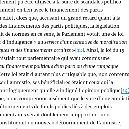
ement pu être utilisée à la suite de scandales politico-
mment en lien avec le financement des partis
n effet, alors que, accusant un grand retard quant à la
es financements des partis politiques, la législation
ait de normes en ce sens, le Parlement votait une de loi
t d’indulgence «
au service d’une tentative de moralisation
ques et des financements occultes
»
[12]
. Ainsi, la loi du 15
istiait tout parlementaire qui avait commis une
 au financement politique d’un parti ou d’une campagne
 Cette loi était d’autant plus critiquable que, non content
r l’amnistie, ses bénéficiaires étaient ceux qui la
donc logiquement qu’elle a indigné l’opinion publique
[14
vue, nous comprenons aisément que le vote d’une amnist
étournements de fonds publics liés à des emplois
rlementaires serait doublement inopportun : non
constituerait un nouveau détournement de l’amnistie,