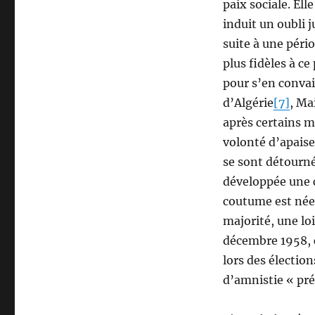
paix sociale. El
induit un oubli j
suite à une péri
plus fidèles à c
pour s’en conva
d’Algérie
[7]
, Ma
après certains 
volonté d’apais
se sont détournée
développée une c
coutume est née 
majorité, une loi
décembre 1958, c
lors des élection
d’amnistie « pré