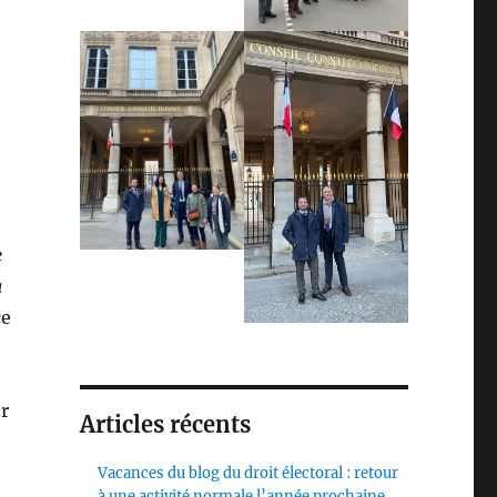
e
à
ce
r
Articles récents
Vacances du blog du droit électoral : retour
à une activité normale l’année prochaine,