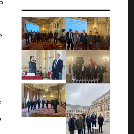
es
e
a
s
e