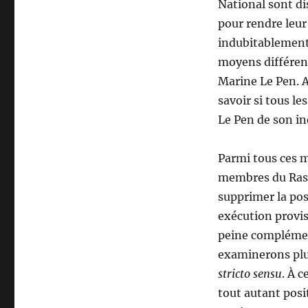
National sont di
pour rendre leur
indubitablement 
moyens différent
Marine Le Pen. A
savoir si tous l
Le Pen de son iné
Parmi tous ces m
membres du Rass
supprimer la poss
exécution provis
peine complément
examinerons plu
stricto sensu
. À 
tout autant posi