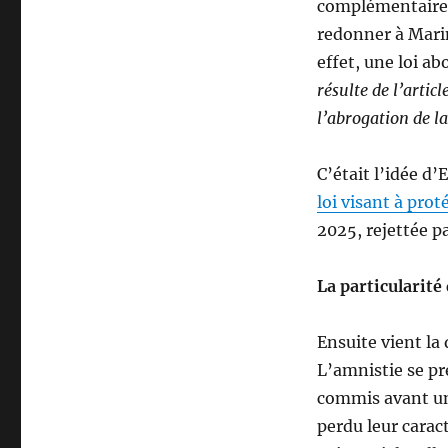
complémentaire d
redonner à Marin
effet, une loi a
résulte de l’artic
l’abrogation de la
C’était l’idée d’
loi visant à prot
2025, rejettée p
La particularité
Ensuite vient la
L’amnistie se pr
commis avant un
perdu leur carac