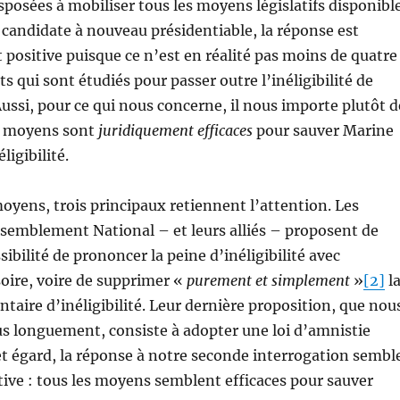
sposées à mobiliser tous les moyens législatifs disponibl
 candidate à nouveau présidentiable, la réponse est
positive puisque ce n’est en réalité pas moins de quatre
s qui sont étudiés pour passer outre l’inéligibilité de
ussi, pour ce qui nous concerne, il nous importe plutôt d
es moyens sont
juridiquement efficaces
pour sauver Marine
ligibilité.
oyens, trois principaux retiennent l’attention. Les
emblement National – et leurs alliés – proposent de
ibilité de prononcer la peine d’inéligibilité avec
oire, voire de supprimer «
purement et simplement
»
[2]
l
aire d’inéligibilité. Leur dernière proposition, que nou
s longuement, consiste à adopter une loi d’amnistie
cet égard, la réponse à notre seconde interrogation sembl
tive : tous les moyens semblent efficaces pour sauver