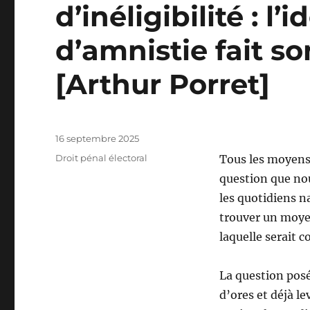
d’inéligibilité : l’
d’amnistie fait s
[Arthur Porret]
Publié
16 septembre 2025
le
Catégories
Droit pénal électoral
Tous les moyens 
question que no
les quotidiens n
trouver un moyen
laquelle serait 
La question posé
d’ores et déjà le