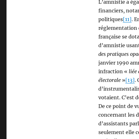
L’amnistie a égal
financiers, nota
politiques
[11]
. E
réglementation d
française se dot
d’amnistie usan
des pratiques opa
janvier 1990 amn
infraction «
liée
électorale
»
[13]
.
d’instrumentalise
votaient. C’est 
De ce point de 
concernant les d
d’assistants pa
seulement elle 