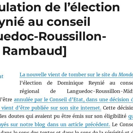
lation de l’élection
nié au conseil
uedoc-Roussillon-
. Rambaud]
La nouvelle vient de tomber sur le site
du Mond
l’élection de Dominique Reynié au conse
régional de Languedoc-Roussillon-Mid
d’être
annulée par le Conseil d’Etat, dans une décision 
vient d’être publiée sur son site internet.
Cette décisi
les doutes qui avaient pu être émis sur son éligibilité
q
ayés sur notre blog dans un article précédent.
Le Conse
dans le sens des textes et dans le sens de la sévérité et 