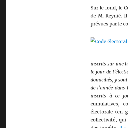
Sur le fond, le C
de M. Reynié. I
prévues par le c
inscrits sur une l
le jour de l’élect
domiciliés, y sont
de l’année dans la
inscrits à ce j
cumulatives, c
électorale (en 
collectivité, qu
des impôts.
Il 