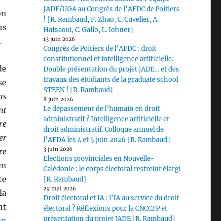
JADE/UGA au Congrès de l’AFDC de Poitiers
on
! [R. Rambaud, F. Zhao, C. Cuvelier, A.
ns
Hafsaoui, C. Gallo, L. Iohner]
.
13 juin 2026
Congrès de Poitiers de l’AFDC : droit
constitutionnel et intelligence artificielle.
de
Double présentation du projet JADE… et des
travaux des étudiants de la graduate school
se
STEEN ! [R. Rambaud]
ns
8 juin 2026
Le dépassement de l’humain en droit
nt
administratif ? Intelligence artificielle et
re
droit administratif. Colloque annuel de
er
l’AFDA les 4 et 5 juin 2026 [R. Rambaud]
3 juin 2026
re
Elections provinciales en Nouvelle-
en
Calédonie : le corps électoral restreint élargi
te
[R. Rambaud]
29 mai 2026
la
Droit électoral et IA : l’IA au service du droit
nt
électoral ? Réflexions pour la CNCCFP et
présentation du projet JADE [R. Rambaud]
on