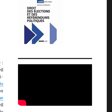
e
:
il
i-
du
on
ue
il
du