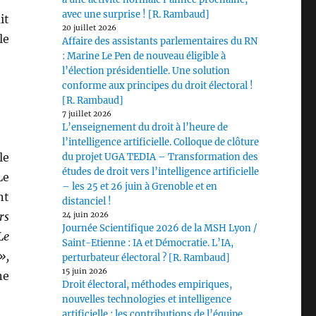
avec une surprise ! [R. Rambaud]
it
20 juillet 2026
le
Affaire des assistants parlementaires du RN
: Marine Le Pen de nouveau éligible à
l’élection présidentielle. Une solution
conforme aux principes du droit électoral !
[R. Rambaud]
7 juillet 2026
L’enseignement du droit à l’heure de
l’intelligence artificielle. Colloque de clôture
le
du projet UGA TEDIA – Transformation des
études de droit vers l’intelligence artificielle
Le
– les 25 et 26 juin à Grenoble et en
nt
distanciel !
rs
24 juin 2026
Journée Scientifique 2026 de la MSH Lyon /
Le
Saint-Etienne : IA et Démocratie. L’IA,
»,
perturbateur électoral ? [R. Rambaud]
15 juin 2026
ne
Droit électoral, méthodes empiriques,
nouvelles technologies et intelligence
artificielle : les contributions de l’équipe