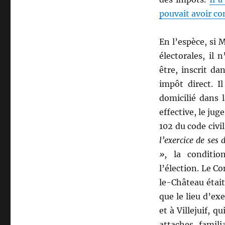
pouvait avoir con
En l’espèce, si M
électorales, il 
être, inscrit d
impôt direct. I
domicilié dans l
effective, le jug
102 du code civi
l’exercice de ses 
»,
la conditi
l’élection. Le Co
le-Château étai
que le lieu d’exe
et à Villejuif, q
attaches famili