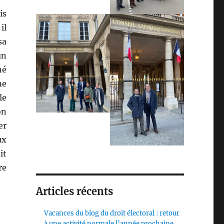
is
il
sa
un
né
ne
le
on
er
ux
it
re
Articles récents
Vacances du blog du droit électoral : retour
à une activité normale l’année prochaine,