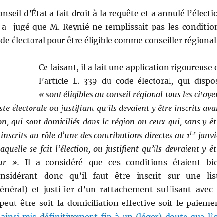
onseil d’État a fait droit à la requête et a annulé l’électi
l a jugé que M. Reynié ne remplissait pas les conditio
ode électoral pour être éligible comme conseiller régional
Ce faisant, il a fait une application rigoureuse 
l’article L. 339 du code électoral, qui dispo
« sont éligibles au conseil régional tous les citoye
iste électorale ou justifiant qu’ils devaient y être inscrits ava
ion, qui sont domiciliés dans la région ou ceux qui, sans y êt
Er
 inscrits au rôle d’une des contributions directes au 1
janvi
quelle se fait l’élection, ou justifient qu’ils devraient y êt
our ».
Il a considéré que ces conditions étaient bi
onsidérant donc qu’il faut être inscrit sur une lis
général) et justifier d’un rattachement suffisant avec 
i peut être soit la domiciliation effective soit le paieme
a ainsi mis définitivement fin à un (léger) doute que l’