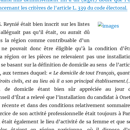
cernant les critères de l’article L. 339 du code électoral.
. Reynié était bien inscrit sur les listes
n’alléguait pas qu’il était, ou aurait dû
ans la région comme contribuable d’un
l ne pouvait donc être éligible qu’à la condition d’êt
a région or les pièces ne relevaient pas une installati
e se basant sur la définition de domicile au sens de l’artic
l, aux termes duquel:
« Le domicile de tout Français, quant
droits civils, est au lieu où il a son principal établissement.(
on de domicile étant bien sûr appréciée au jour 
nseil d’État a relevé que l’installation du candidat à One
t récente et dans des conditions relativement sommaire
rcice de son activité professionnelle était toujours à Par
ui était également le lieu d’activité de sa femme et que s
ales étaient en région parisienne, où il dispose d’