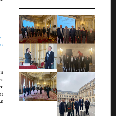
un
es
re
nt
Au