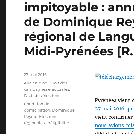
impitoyable : annu
de Dominique Rey
régional de Lang
Midi-Pyrénées [R
Publié
27 mai 2016
le
Catégories
Ancien blog
,
Droit des
campagnes électorales
,
Droit des élections
Pyrénées vient 
Étiquettes
Condition de
27 mai 2016 qui 
domiciliation
,
Dominique
Reynié
,
Elections
vient confirmer 
régionales
,
inéligibilité
nous avions rel
d’Etat a tranché 