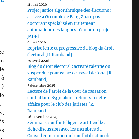
11 mai 2026
Projet Justice algorithmique des élections :
arrivée à Grenoble de Fang Zhao, post-
doctorant spécialisé en traitement
automatique des langues [équipe du projet
JADE]
6 mai 2026
Reprise lente et progressive du blog du droit
re
électoral [R. Rambaud]
on
30 avril 2026
Blog du droit électoral : activité ralentie ou
le
suspendue pour cause de travail de fond [R.
 à
Rambaud]
…)
5 décembre 2025
Lecture de l’arrêt de la Cour de cassation
de
sur l’affaire Bygmalion : retour sur cette
t-
affaire pour le club des juristes [R.
Rambaud]
s,
26 novembre 2025
is
Séminaire sur l’intelligence artificielle :
riche discussion avec les membres du
es
Conseil constitutionnel sur l’utilisation de
un