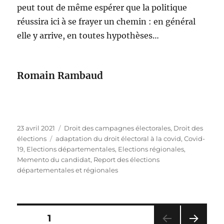
peut tout de même espérer que la politique
réussira ici à se frayer un chemin : en général
elle y arrive, en toutes hypothèses…
Romain Rambaud
Publié
Catégories
23 avril 2021
Droit des campagnes électorales
,
Droit des
le
Étiquettes
élections
adaptation du droit électoral à la covid
,
Covid-
19
,
Elections départementales
,
Elections régionales
,
Memento du candidat
,
Report des élections
départementales et régionales
Pagination
PAGE
1