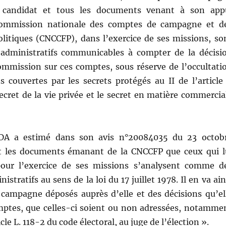
n candidat et tous les documents venant à son app
Commission nationale des comptes de campagne et d
litiques (CNCCFP), dans l’exercice de ses missions, so
administratifs communicables à compter de la décisi
ommission sur ces comptes, sous réserve de l’occultati
s couvertes par les secrets protégés au II de l’article
cret de la vie privée et le secret en matière commercia
ADA a estimé dans son avis n°20084035 du 23 octob
t les documents émanant de la CNCCFP que ceux qui l
pour l’exercice de ses missions s’analysent comme d
tratifs au sens de la loi du 17 juillet 1978. Il en va ain
campagne déposés auprès d’elle et des décisions qu’el
mptes, que celles-ci soient ou non adressées, notamme
icle L. 118-2 du code électoral, au juge de l’élection ».