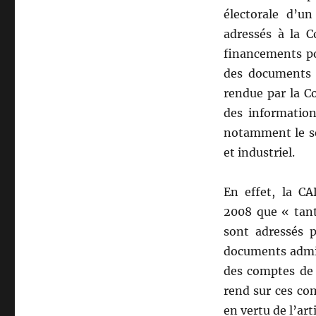
électorale d’u
adressés à la 
financements po
des documents 
rendue par la C
des information
notamment le se
et industriel.
En effet, la C
2008 que « tan
sont adressés 
documents adminis
des comptes de 
rend sur ces co
en vertu de l’art