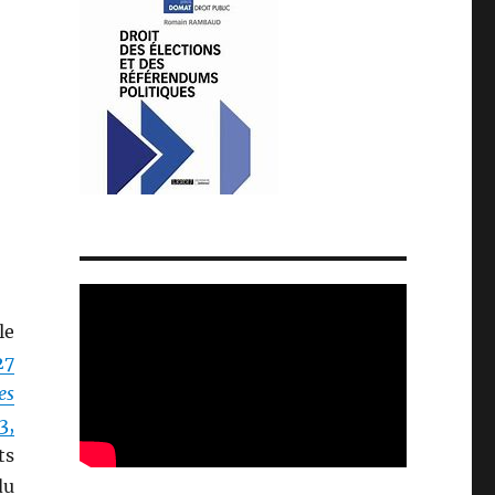
le
27
es
3,
ts
du