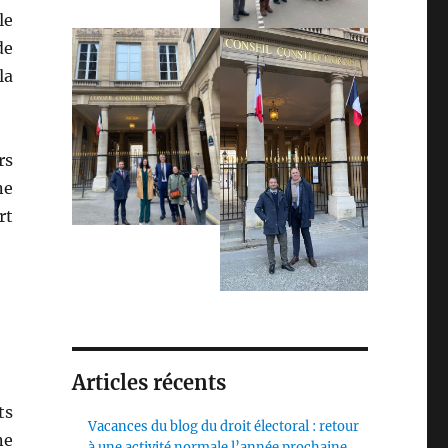
le
de
la
rs
ne
rt
Articles récents
ts
Vacances du blog du droit électoral : retour
ne
à une activité normale l’année prochaine,