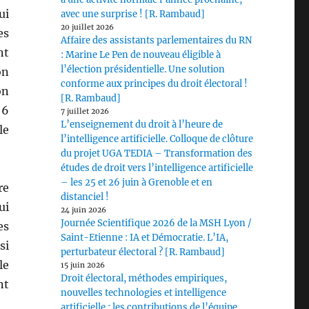
ui
avec une surprise ! [R. Rambaud]
20 juillet 2026
es
Affaire des assistants parlementaires du RN
nt
: Marine Le Pen de nouveau éligible à
l’élection présidentielle. Une solution
on
conforme aux principes du droit électoral !
on
[R. Rambaud]
 6
7 juillet 2026
L’enseignement du droit à l’heure de
le
l’intelligence artificielle. Colloque de clôture
du projet UGA TEDIA – Transformation des
études de droit vers l’intelligence artificielle
– les 25 et 26 juin à Grenoble et en
re
distanciel !
ui
24 juin 2026
Journée Scientifique 2026 de la MSH Lyon /
es
Saint-Etienne : IA et Démocratie. L’IA,
si
perturbateur électoral ? [R. Rambaud]
le
15 juin 2026
Droit électoral, méthodes empiriques,
nt
nouvelles technologies et intelligence
artificielle : les contributions de l’équipe