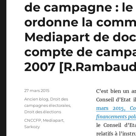
de campagne : le 
ordonne la comm
Mediapart de doc
compte de campa
2007 [R.Rambaud
Publié
27 mars 2015
C’est bien un ar
le
Catégories
Ancien blog
,
Droit des
Conseil d’Etat 
campagnes électorales
,
mars 2015,
Com
Droit des élections
financements poli
Étiquettes
CNCCFP
,
Mediapart
,
le Conseil d’E
Sarkozy
relatifs à l’in