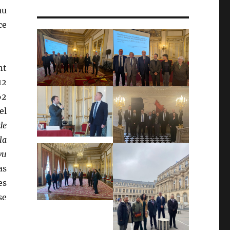
au
ce
nt
12
62
el
de
la
vu
as
es
se