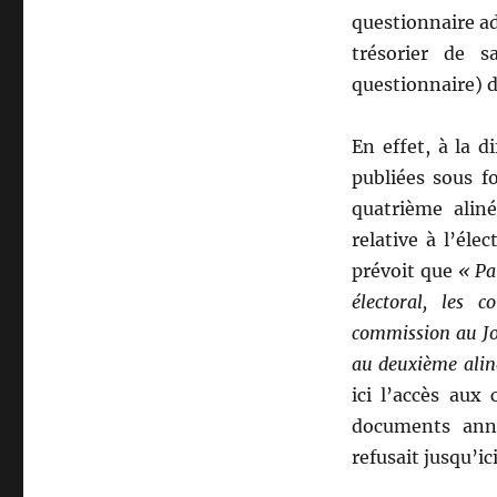
questionnaire ad
trésorier de 
questionnaire) 
En effet, à la d
publiées sous f
quatrième alin
relative à l’éle
prévoit que
« Pa
électoral, les 
commission au Jou
au deuxième alin
ici l’accès aux
documents anne
refusait jusqu’i