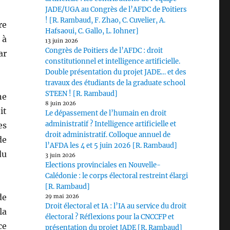
JADE/UGA au Congrès de l’AFDC de Poitiers
! [R. Rambaud, F. Zhao, C. Cuvelier, A.
re
Hafsaoui, C. Gallo, L. Iohner]
 à
13 juin 2026
Congrès de Poitiers de l’AFDC : droit
ar
constitutionnel et intelligence artificielle.
Double présentation du projet JADE… et des
travaux des étudiants de la graduate school
STEEN ! [R. Rambaud]
ne
8 juin 2026
it
Le dépassement de l’humain en droit
administratif ? Intelligence artificielle et
es
droit administratif. Colloque annuel de
de
l’AFDA les 4 et 5 juin 2026 [R. Rambaud]
du
3 juin 2026
Elections provinciales en Nouvelle-
Calédonie : le corps électoral restreint élargi
[R. Rambaud]
de
29 mai 2026
Droit électoral et IA : l’IA au service du droit
la
électoral ? Réflexions pour la CNCCFP et
ce
présentation du projet JADE [R. Rambaud]