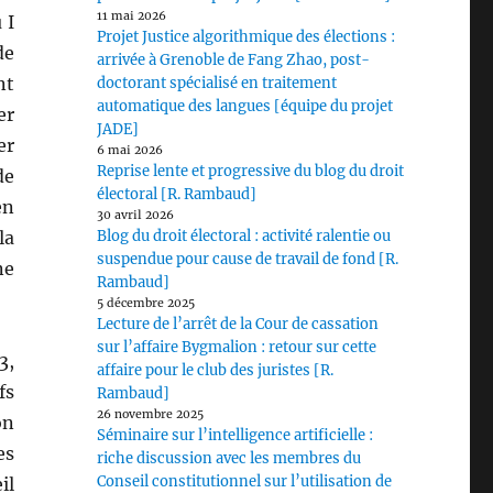
11 mai 2026
 I
Projet Justice algorithmique des élections :
de
arrivée à Grenoble de Fang Zhao, post-
nt
doctorant spécialisé en traitement
automatique des langues [équipe du projet
er
JADE]
er
6 mai 2026
Reprise lente et progressive du blog du droit
de
électoral [R. Rambaud]
en
30 avril 2026
la
Blog du droit électoral : activité ralentie ou
suspendue pour cause de travail de fond [R.
ne
Rambaud]
5 décembre 2025
Lecture de l’arrêt de la Cour de cassation
sur l’affaire Bygmalion : retour sur cette
3,
affaire pour le club des juristes [R.
fs
Rambaud]
26 novembre 2025
on
Séminaire sur l’intelligence artificielle :
es
riche discussion avec les membres du
Conseil constitutionnel sur l’utilisation de
il